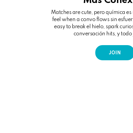
Más Conex
Matches are cute, pero química es 
feel when a convo flows sin esfuer
easy to break el hielo, spark curio
conversación hits, y todo j
JOIN