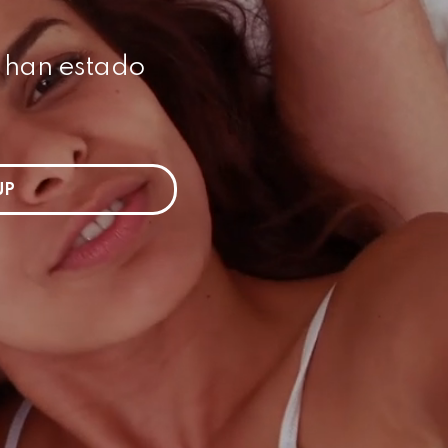
s han estado
UP