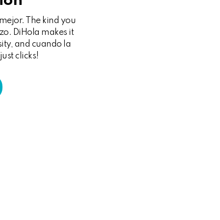
ión
mejor. The kind you
zo. DiHola makes it
sity, and cuando la
ust clicks!