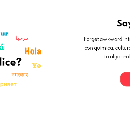
Say
Forget awkward intr
con química, cultur
to algo real