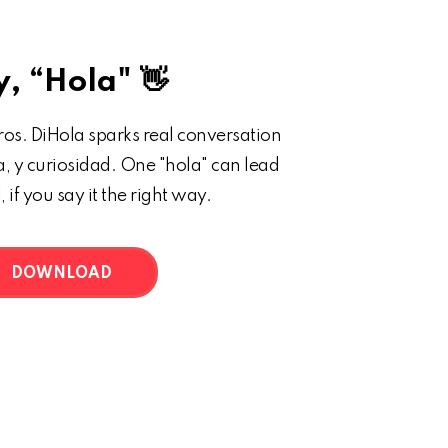
, “Hola" 👋
os. DiHola sparks real conversation
a, y curiosidad. One "hola" can lead
, if you say it the right way.
DOWNLOAD